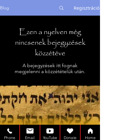
Regisztráció
Blog
Ezen a nyelven még
nincsenek bejegyzések
közzétéve
A bejegyzések itt fognak
megjelenni a közzétételük után.
Phone
Email
YouTube
Donate
Home